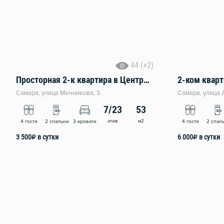
44 (+2)
Просторная 2-к квартира в Центре Самары у Вокзала
Самара, улица Мечникова, 3
Самара, улица А
7/23
53
этаж
м2
4 гостя
2 спальни
3 кровати
4 гостя
2 спал
3 500
₽
в сутки
6 000
₽
в сутки