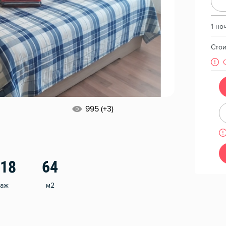
1 но
Сто
995 (+3)
/18
64
таж
м2