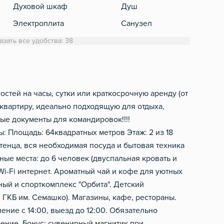
Духовой шкаф
Душ
Электроплита
Санузел
Холодильник
Стиральная машинка
азать все удобства: 38
Обеденный стол
Полотенца
Микроволновка
Туалетная бумага
Электрический чайник
Фен
стей на часы, сутки или краткосрочную аренду (от
 квартиру, идеально подходящую для отдыха,
Посуда
Шампунь, мыло
ые документы для командировок!!!!
Столовые приборы
ы: Площадь: 64квадратных метров Этаж: 2 из 18
Фильтр для воды
тенца, вся необходимая посуда и бытовая техника
ные места: до 6 человек (двуспальная кровать и
Посудомоечная машинка
Wi-Fi интернет. Ароматный чай и кофе для уютных
ый и спорткомплекс "Орбита". Детский
 ГКБ им. Семашко). Магазины, кафе, рестораны.
ение с 14:00, выезд до 12:00. Обязательно
ение. Бонус: сувенирный магнитик при