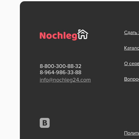
Сдать
Катал
О сер
8-800-300-88-32
8-964-986-33-88
Вопрос
info@nochleg24.com
Полит