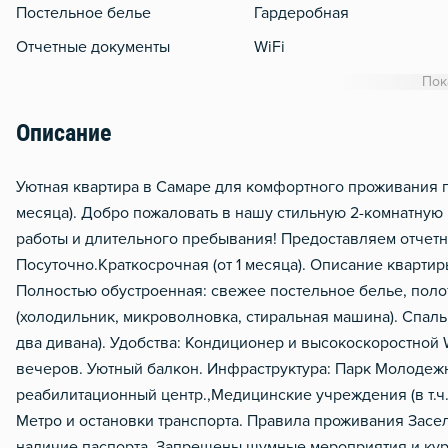
Постельное белье
Гардеробная
Отчетные документы
WiFi
Кондиционер
Пок
Утюг
Описание
Гладильная доска
Сушилка для белья
Уютная квартира в Самаре для комфортного проживания го
месяца). Добро пожаловать в нашу стильную 2-комнатную
Отопление
работы и длительного пребывания! Предоставляем отчетн
Балкон
Посуточно.Краткосрочная (от 1 месяца). Описание квартир
Водонагреватель
Полностью обустроенная: свежее постельное белье, поло
(холодильник, микроволновка, стиральная машина). Спаль
Стол, рабочее место
два дивана). Удобства: Кондиционер и высокоскоростной 
Домофон
вечеров. Уютный балкон. Инфраструктура: Парк Молодежн
Тапочки
реабилитационный центр.,Медицинские учреждения (в т.ч.
Метро и остановки транспорта. Правила проживания Засел
Чистящие средства
наличие паспорта. Запрещены шумные мероприятия и кур