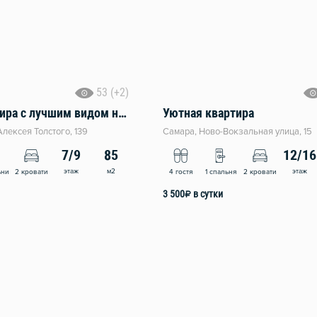
53 (+2)
2-ком квартира с лучшим видом на Волгу
Уютная квартира
лексея Толстого, 139
Самара, Ново-Вокзальная улица, 15
7/9
85
12/16
этаж
м2
этаж
ьни
2 кровати
4 гостя
1 спальня
2 кровати
3 500
₽
в сутки