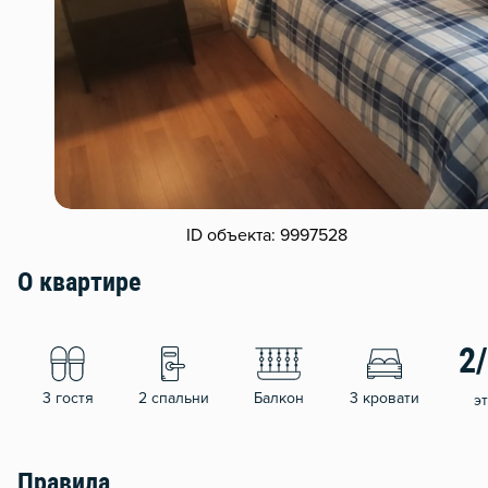
ID объекта: 9997528
О квартире
2
3 гостя
2 спальни
Балкон
3 кровати
э
Правила