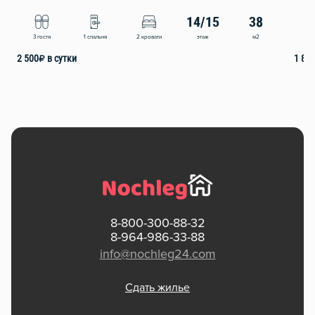
14/15
38
этаж
м2
3 гостя
1 спальня
2 кровати
2
2 500
₽
в сутки
1 80
8-800-300-88-32
8-964-986-33-88
info@nochleg24.com
Сдать жилье