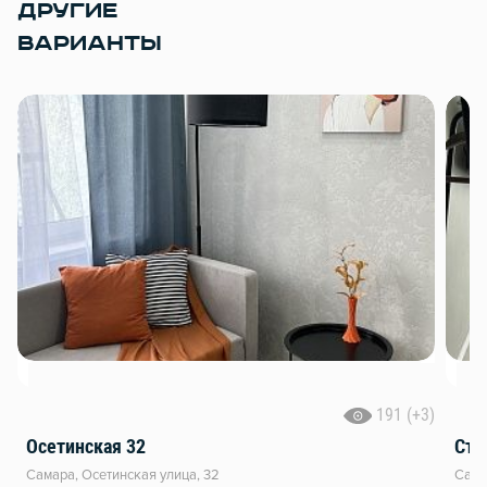
ДРУГИЕ
ВАРИАНТЫ
191 (+3)
Осетинская 32
Сти
Самара, Осетинская улица, 32
Сама