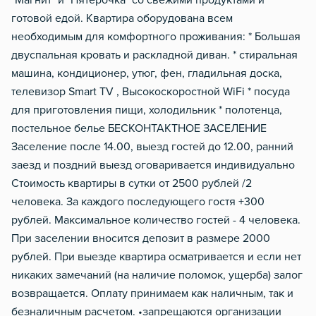
"Магнит" и "Пятерочка" со свежими продуктами и
Обогреватель
готовой едой. Квартира оборудована всем
необходимым для комфортного проживания: * Большая
Мобильный интернет 3g/4
двуспальная кровать и раскладной диван. * стиральная
машина, кондиционер, утюг, фен, гладильная доска,
телевизор Smart TV , Высокоскоростной WiFi * посуда
для приготовления пищи, холодильник * полотенца,
постельное белье БЕСКОНТАКТНОЕ ЗАСЕЛЕНИЕ
Заселение после 14.00, выезд гостей до 12.00, ранний
заезд и поздний выезд оговаривается индивидуально
Стоимость квартиры в сутки от 2500 рублей /2
человека. За каждого последующего гостя +300
рублей. Максимальное количество гостей - 4 человека.
При заселении вносится депозит в размере 2000
рублей. При выезде квартира осматривается и если нет
никаких замечаний (на наличие поломок, ущерба) залог
возвращается. Оплату принимаем как наличным, так и
безналичным расчетом. •запрещаются организации