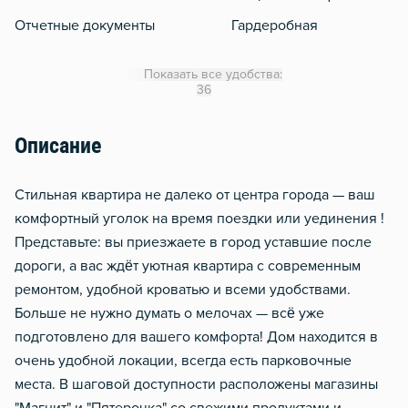
Отчетные документы
Гардеробная
WiFi
Показать все удобства:
Кондиционер
36
Утюг
Описание
Гладильная доска
Сушилка для белья
Стильная квартира не далеко от центра города — ваш
Отопление
комфортный уголок на время поездки или уединения !
Представьте: вы приезжаете в город уставшие после
Балкон
дороги, а вас ждёт уютная квартира с современным
Водонагреватель
ремонтом, удобной кроватью и всеми удобствами.
Стол, рабочее место
Больше не нужно думать о мелочах — всё уже
Домофон
подготовлено для вашего комфорта! Дом находится в
очень удобной локации, всегда есть парковочные
Чистящие средства
места. В шаговой доступности расположены магазины
Металлическая дверь